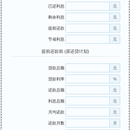
已还利息
元
剩余利息
元
提前还款
元
节省利息
元
提前还款前 (原还贷计划)
贷款总额
元
贷款利率
%
还款总额
元
利息总额
元
月均还款
元
还款月数
月