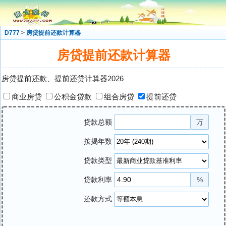
D777
>
房贷提前还款计算器
房贷提前还款计算器
房贷提前还款、提前还贷计算器2026
商业房贷
公积金贷款
组合房贷
提前还贷
贷款总额
万
按揭年数
贷款类型
贷款利率
%
还款方式