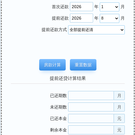
首次还款
年
月
提前还款
年
月
提前还款方式
房款计算
重置数据
提前还贷计算结果
已还期数
月
未还期数
月
已还本金
元
剩余本金
元